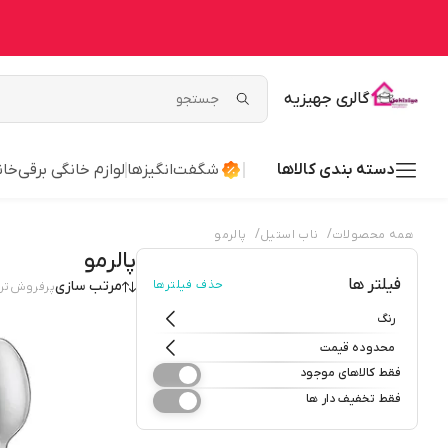
گالری جهیزیه
دسته بندی کالاها
شگفت‌انگیزها
لوازم خانگی برقی
خان
/
/
همه محصولات
ناب استیل
پالرمو
پالرمو
فیلتر ها
حذف فیلترها
مرتب سازی
پرفروش‌تر
رنگ
محدوده قیمت
فقط کالاهای موجود
فقط تخفیف دار ها