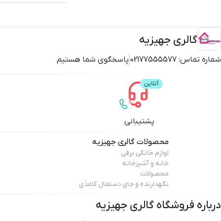
گالری جهیزیه
شماره تماس:
02177555577
پاسخگوی شما هستیم
پشتیبانی
محصولات
گالری جهیزیه
لوازم خانگی برقی
خانه و آشپزخانه
محصولات
نگهدارنده و جای دستمال کاغذی
درباره فروشگاه
گالری جهیزیه