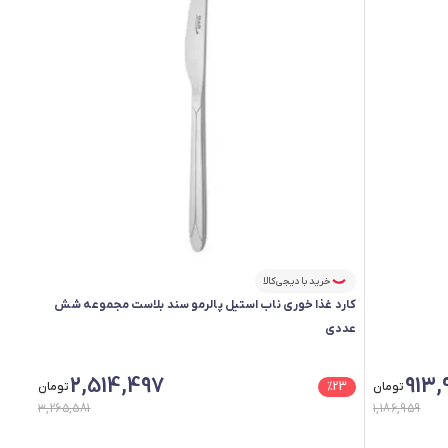
خرید با دیجی‌کالا
کارد غذا خوری ناب استیل پالرمو سند بلاست مجموعه شش
عددی
2,514,497
913,
تومان
23
%
تومان
3,265,581
1,186,959