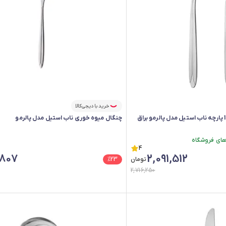
خرید با دیجی‌کالا
چنگال میوه خوری ناب استیل مدل پالرمو
4
,807
2,091,512
تومان
23
%
2,716,250