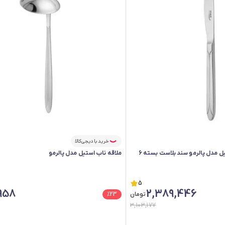
خرید با دیجی‌کالا
کارد میوه خوری ناب استیل مدل پالرمو سند بلاست بسته 6
ملاقه ناب استیل مدل پالرمو
5
958
2,389,446
تومان
23
%
3,103,177