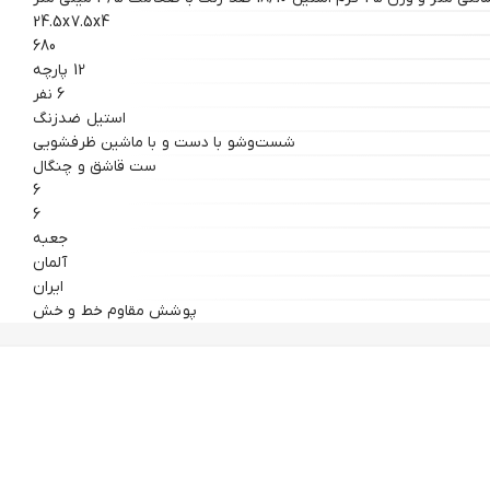
24.5x7.5x4
680
12 پارچه
6 نفر
استیل ضدزنگ
شست‌وشو با دست و با ماشین ظرفشویی
ست قاشق و چنگال
6
6
جعبه
آلمان
ایران
پوشش مقاوم خط و خش