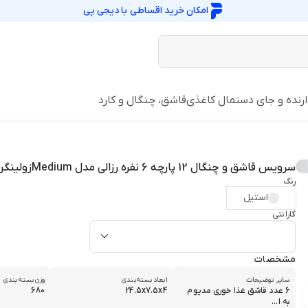
امکان خرید اقساطی با
دیجی پی
رنده و جای دستمال کاغذی
قاشق، چنگال و کارد
سرویس قاشق و چنگال 12 پارچه 6 نفره رزالی مدل Mediumزولینگن
رنگ
استیل
گارانتی
مشخصات
سایر توضیحات
ابعاد بسته‌بندی
وزن بسته‌بندی
6 عدد قاشق غذا خوری مدیوم
24.5x7.5x4
680
به ا...