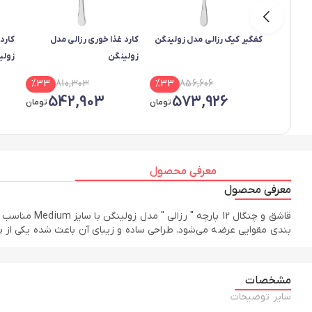
کفگیر کیک رزالی مدل زولینگن
کارد غذا خوری رزالی مدل
کارد
زولینگن
زولی
%
33
810,303
%
33
856,606
542,903
573,926
تومان
تومان
معرفی محصول
معرفی محصول
بندی مقوایی عرضه می‌شود. طراحی ساده و زیبای آن باعث شده یکی از 
مشخصات
سایر توضیحات