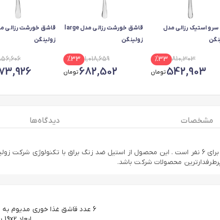
 سرو استیک رزالی مدل
قاشق خورشت رزالی مدل large
نگن
زولینگن
زولینگن
856,606
%
33
1,018,659
%
33
810,303
73,926
682,502
542,903
تومان
تومان
مشخصات
دیدگاه ها
قاشق و چنگال 12 پارچه " رزالی " مدل زولینگن با سایز Medium مناسب برای 6 نفر است . این محصول از اس
پرطرفدارترین محصولات شرکت باشد.
ابعاد 19x2 سانتی متر و وزن 45 گرم استیل 18/10 ضد زنگ با ضخامت 3/5 میلی متر