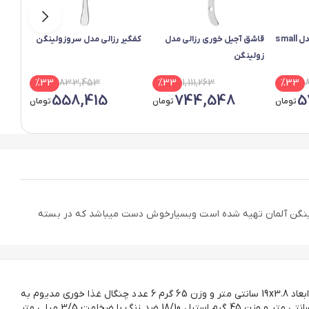
قاشق خورشت رزالی مدل small
قاشق آجیل خوری رزالی مدل
کفگیر رزالی مدل سروزولینگن
کفگیر
زولینگن
%
33
833,453
%
33
1,111,263
%
33
558,415
744,548
5
تومان
تومان
تومان
تیل ضد زنگ براق با تکنولوژی شرکت زولینگن آلمان تهیه شده است وبسیارخوش دست میباشد که در بسته
6 عدد قاشق غذا خوری مدیوم به ابعاد 19x3.8 سانتی متر و وزن 65 گرم 6 عدد چنگال غذا خوری مدیوم به