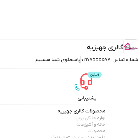
گالری جهیزیه
شماره تماس:
02177555577
پاسخگوی شما هستیم
پشتیبانی
محصولات
گالری جهیزیه
لوازم خانگی برقی
خانه و آشپزخانه
محصولات
نگهدارنده و جای دستمال کاغذی