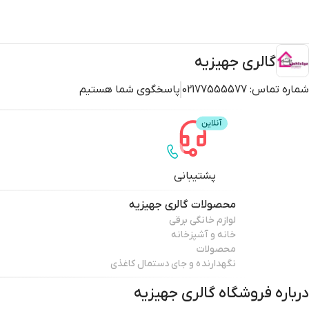
گالری جهیزیه
شماره تماس:
02177555577
پاسخگوی شما هستیم
پشتیبانی
محصولات
گالری جهیزیه
لوازم خانگی برقی
خانه و آشپزخانه
محصولات
نگهدارنده و جای دستمال کاغذی
درباره فروشگاه
گالری جهیزیه