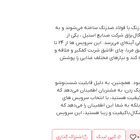
نگ یا فولاد ضدزنگ ساخته می‌شوند و به
ال
براق شرکت صنایع استیل ، یکی از
نگیر با پولیش و جلای حرفه‌ای تولید شده و به براقی و شفافی آینه‌ای می‌رسد. این سرویس ها از 24 تا
شق مربا، چای ؛قاشق شربت کفگیر و ملاقه و
ه کند و نیازهای مختلف غذایی را پوشش
ی‌شود. همچنین، به دلیل قابلیت شست‌وشو
زنگ زدن، به مشتریان اطمینان می‌دهد که
کیفیت هستید، با انتخاب سرویس های
 بلکه به شما این اطمینان را می‌دهد که
گال
باکیفیت و زیبا هستید، این سرویس
0
کپی لینک
اشتراک گذاری