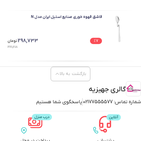
قاشق قهوه خوری صنایع استیل ایران مدل N
298,733
7
%
تومان
321,218
بازگشت به بالا
گالری جهیزیه
شماره تماس:
02177555577
پاسخگوی شما هستیم
پشتیبانی
پرداخت در محل