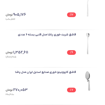
905,176
17
%
تومان
1,090,572
قاشق شربت خوری پاشا مدل قلبی بسته 6 عددی
1,352,611
9
%
تومان
1,486,385
قاشق کاپوچینو خوری صنایع استیل ایران مدل پاشا
270,053
7
%
تومان
290,380