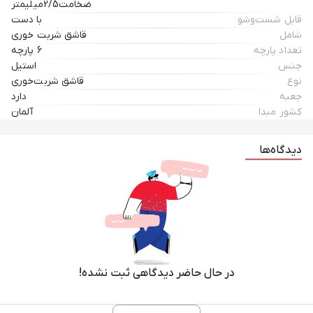
ضخامت2/5میلیمتر
قابل شست‌و‌شو
با دست
شامل
قاشق شربت خوری
تعداد پارچه
6 پارچه
جنس
استیل
نوع
قاشق شربت‌خوری
جعبه
دارد
کشور مبدا
آلمان
دیدگاه‌ها
در حال حاضر دیدگاهی ثبت نشده!