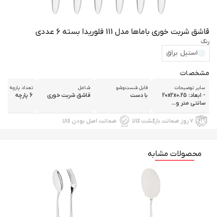
قاشق شربت خوری باماها مدل 111 فلوریدا بسته 6 عددی
رنگ
استیل براق
مشخصات
سایر توضیحات
قابل شست‌و‌شو
شامل
تعداد پارچه
- ابعاد: 20x2x0.25
با دست
قاشق شربت خوری
6 پارچه
سانتی متر و...
۷ روز ضمانت بازگشت کالا
ضمانت اصل بودن کالا
محصولات مشابه