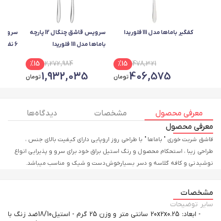
کفگیر باماها مدل 111 فلوریدا
سرویس قاشق چنگال 12 پارچه
باماها مدل 111 فلوریدا
6 نفره باماها مدل فلوریدا کد 111
%
15
2,272,984
%
15
478,321
1,932,035
406,575
تومان
تومان
معرفی محصول
مشخصات
دیدگاه ها
معرفی محصول
قاشق شربت خوری " باماها " با طراحی روز اروپایی دارای کیفیت بالای جنس ،
طراحی زیبا ، استحکام محصول و رنگ استیل براق خود برای سرو و پذیرایی انواع
نوشیدنی و کافه گلاسه و دسر بسیارخوش‌دست و شیک و مناسب میباشد.
مشخصات
سایر توضیحات
- ابعاد: 20x2x0.25 سانتی متر و وزن 25 گرم - استیل18/10ضد زنگ با