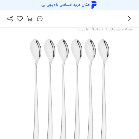
امکان خرید اقساطی با
دیجی پی
/
/
همه محصولات
باماها
فلوریدا