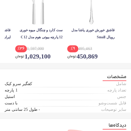
قاشق خورش خوری پاشا مدل
ست کارد و چنگال میوه خوری
قاشق بس
رویال Small
12 پارچه بیوتی هوم مدل C12
ایران مدل م
%
36
%
9
1,597,000
495,463
1,029,100
450,869
تومان
تومان
مشخصات
شامل
کفگیر سرو کیک
تعداد پارچه
1 پارچه
جنس
استیل
قابل شست‌و‌شو
با دست
سایر توضیحات
- طول 25 سانتی متر
دیدگاه‌ها