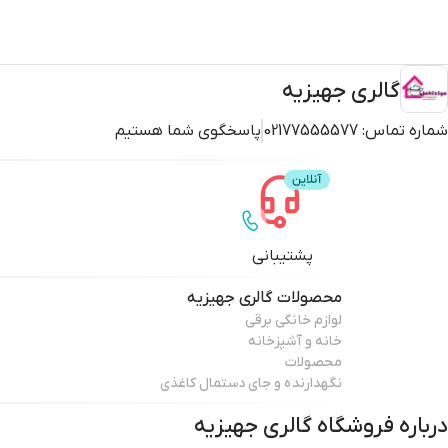
گالری جهیزیه
شماره تماس:
02177555577
پاسخگوی شما هستیم
پشتیبانی
محصولات
گالری جهیزیه
لوازم خانگی برقی
خانه و آشپزخانه
محصولات
نگهدارنده و جای دستمال کاغذی
درباره فروشگاه
گالری جهیزیه