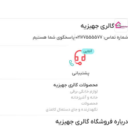
گالری جهیزیه
شماره تماس:
02177555577
پاسخگوی شما هستیم
پشتیبانی
محصولات
گالری جهیزیه
لوازم خانگی برقی
خانه و آشپزخانه
محصولات
نگهدارنده و جای دستمال کاغذی
درباره فروشگاه
گالری جهیزیه