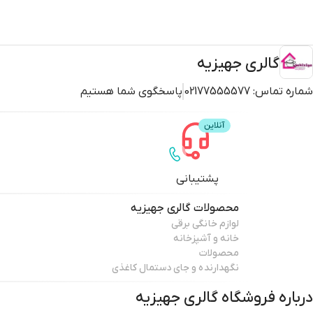
گالری جهیزیه
شماره تماس:
02177555577
پاسخگوی شما هستیم
پشتیبانی
محصولات
گالری جهیزیه
لوازم خانگی برقی
خانه و آشپزخانه
محصولات
نگهدارنده و جای دستمال کاغذی
درباره فروشگاه
گالری جهیزیه