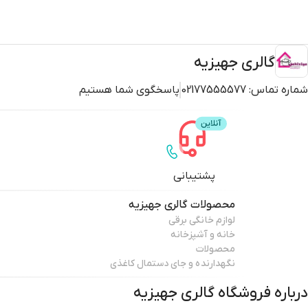
گالری جهیزیه
شماره تماس:
02177555577
پاسخگوی شما هستیم
پشتیبانی
محصولات
گالری جهیزیه
لوازم خانگی برقی
خانه و آشپزخانه
محصولات
نگهدارنده و جای دستمال کاغذی
درباره فروشگاه
گالری جهیزیه