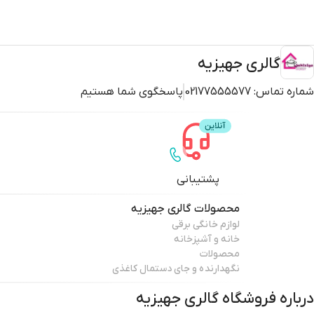
گالری جهیزیه
شماره تماس:
02177555577
پاسخگوی شما هستیم
پشتیبانی
محصولات
گالری جهیزیه
لوازم خانگی برقی
خانه و آشپزخانه
محصولات
نگهدارنده و جای دستمال کاغذی
درباره فروشگاه
گالری جهیزیه