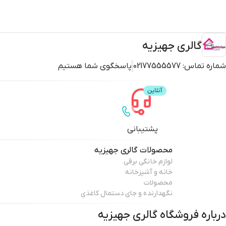
گالری جهیزیه
شماره تماس:
02177555577
پاسخگوی شما هستیم
پشتیبانی
محصولات
گالری جهیزیه
لوازم خانگی برقی
خانه و آشپزخانه
محصولات
نگهدارنده و جای دستمال کاغذی
درباره فروشگاه
گالری جهیزیه