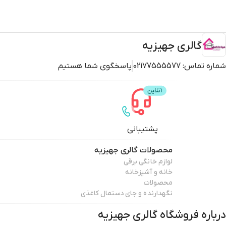
گالری جهیزیه
شماره تماس:
02177555577
پاسخگوی شما هستیم
پشتیبانی
محصولات
گالری جهیزیه
لوازم خانگی برقی
خانه و آشپزخانه
محصولات
نگهدارنده و جای دستمال کاغذی
درباره فروشگاه
گالری جهیزیه