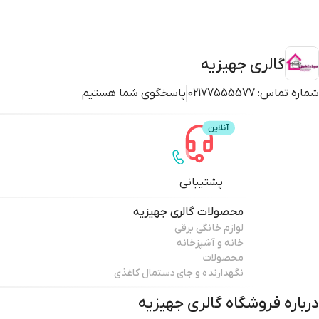
گالری جهیزیه
شماره تماس:
02177555577
پاسخگوی شما هستیم
پشتیبانی
محصولات
گالری جهیزیه
لوازم خانگی برقی
خانه و آشپزخانه
محصولات
نگهدارنده و جای دستمال کاغذی
درباره فروشگاه
گالری جهیزیه