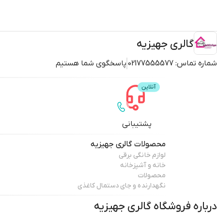
گالری جهیزیه
شماره تماس:
02177555577
پاسخگوی شما هستیم
پشتیبانی
محصولات
گالری جهیزیه
لوازم خانگی برقی
خانه و آشپزخانه
محصولات
نگهدارنده و جای دستمال کاغذی
درباره فروشگاه
گالری جهیزیه