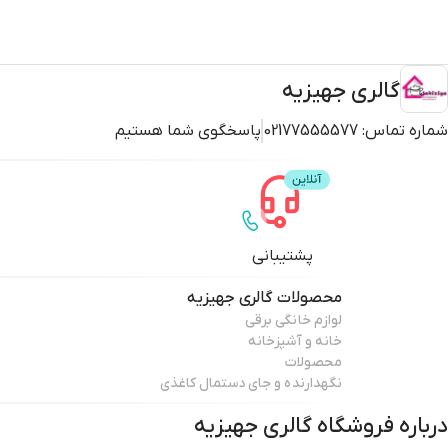
گالری جهیزیه
شماره تماس:
02177555577
پاسخگوی شما هستیم
پشتیبانی
محصولات
گالری جهیزیه
لوازم خانگی برقی
خانه و آشپزخانه
محصولات
نگهدارنده و جای دستمال کاغذی
درباره فروشگاه
گالری جهیزیه