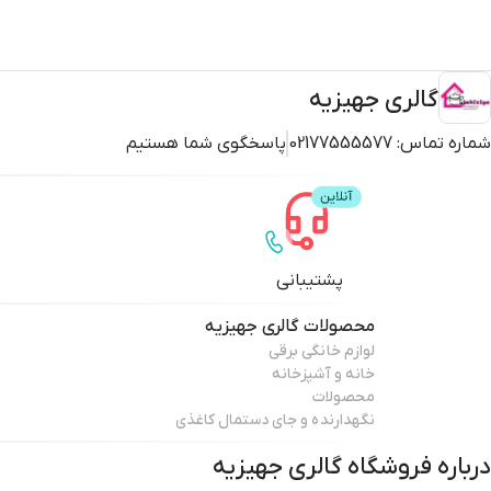
گالری جهیزیه
شماره تماس:
02177555577
پاسخگوی شما هستیم
پشتیبانی
محصولات
گالری جهیزیه
لوازم خانگی برقی
خانه و آشپزخانه
محصولات
نگهدارنده و جای دستمال کاغذی
درباره فروشگاه
گالری جهیزیه