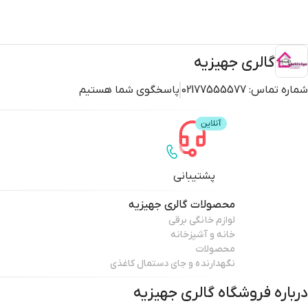
گالری جهیزیه
شماره تماس:
02177555577
پاسخگوی شما هستیم
پشتیبانی
محصولات
گالری جهیزیه
لوازم خانگی برقی
خانه و آشپزخانه
محصولات
نگهدارنده و جای دستمال کاغذی
درباره فروشگاه
گالری جهیزیه